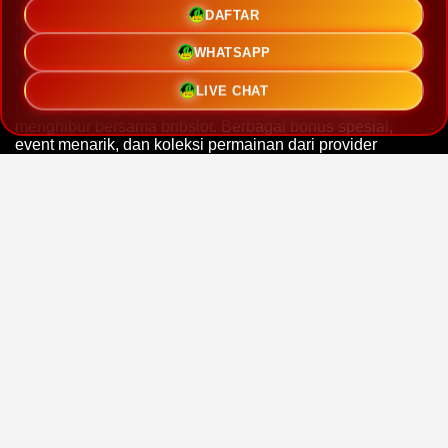
menjelajahi slot gacor favorit dengan tampilan modern,
DAFTAR
proses yang praktis, serta berbagai promo yang dapat
menambah keseruan setiap sesi bermain. Bagi pencinta
slot online, bnbslot menjadi pilihan tepat untuk menikmati
WHATSAPP
hiburan yang lebih seru kapan saja.
LIVE CHAT
Rasakan pengalaman bermain slot gacor yang lebih
menghibur bersama bnbslot. Berbagai bonus spesial,
event menarik, dan koleksi permainan dari provider
populer siap memberikan suasana bermain yang
menyenangkan. Dengan akses yang mudah, performa
yang stabil, dan promo yang selalu diperbarui, setiap
putaran menghadirkan hiburan yang semakin menarik bagi
para penggemar slot online.
bnbslot
menjadi pilihan bagi pemain yang ingin menikmati
permainan slot gacor dengan beragam bonus menarik.
Tersedia berbagai pilihan tema slot, promo harian, serta
fitur permainan yang dirancang untuk memberikan
pengalaman bermain yang lebih seru. Temukan hiburan
favorit Anda dan nikmati setiap momen bermain dengan
suasana yang nyaman dan penuh keseruan.
Lengkapi pengalaman bermain slot gacor Anda bersama
bnbslot
, dengan berbagai bonus spesial yang siap