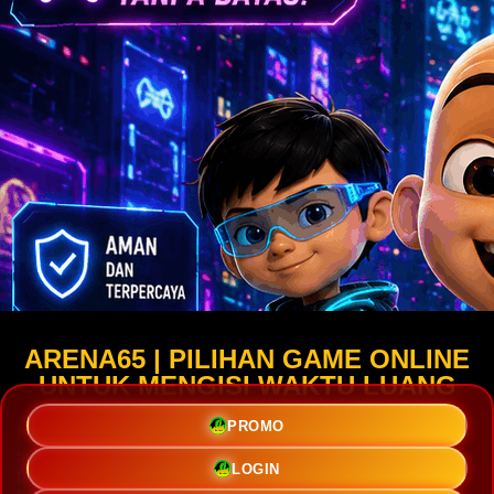
ARENA65 | PILIHAN GAME ONLINE
UNTUK MENGISI WAKTU LUANG
PROMO
bnbslot
menghadirkan pengalaman bermain slot yang
semakin menarik dengan beragam bonus spesial dan
LOGIN
pilihan permainan yang lengkap. Nikmati sensasi