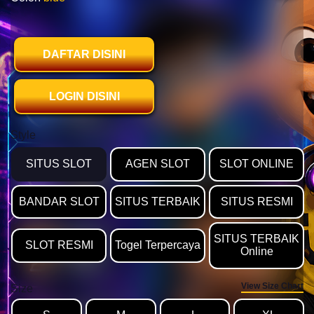
DAFTAR DISINI
LOGIN DISINI
Style
SITUS SLOT
AGEN SLOT
SLOT ONLINE
BANDAR SLOT
SITUS TERBAIK
SITUS RESMI
SITUS TERBAIK
SLOT RESMI
Togel Terpercaya
Online
View Size Chart
Size