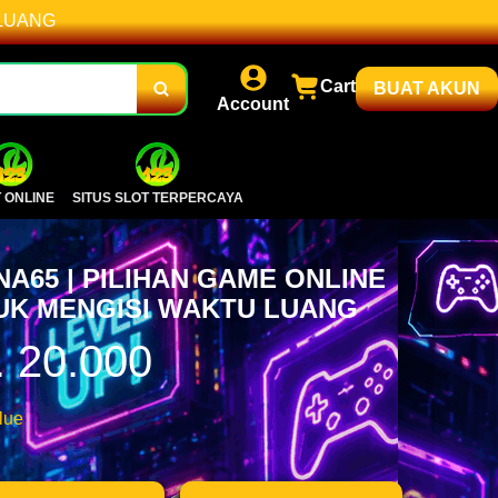
 LUANG
Cart
BUAT AKUN
Account
 ONLINE
SITUS SLOT TERPERCAYA
A65 | PILIHAN GAME ONLINE
UK MENGISI WAKTU LUANG
. 20.000
lue