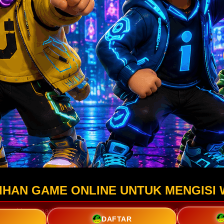
ILIHAN GAME ONLINE UNTUK MENGISI
emakin menarik dengan beragam bonus spesial dan pilihan per
DAFTAR
g praktis, serta berbagai promo yang dapat menambah keseruan s