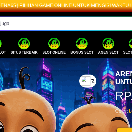
ENA65 | PILIHAN GAME ONLINE UNTUK MENGISI WAKTU
!
 juga!
LOT
SITUS TERBAIK
SLOT ONLINE
BONUS SLOT
AGEN SLOT
SLOT
AREN
UNT
`2
RP
Color:
b