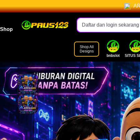
AR
Bonus menarik setiap hari
Daftar dan login sekarang
Shop
Shop All
Designs
bnbslot
SITUS S